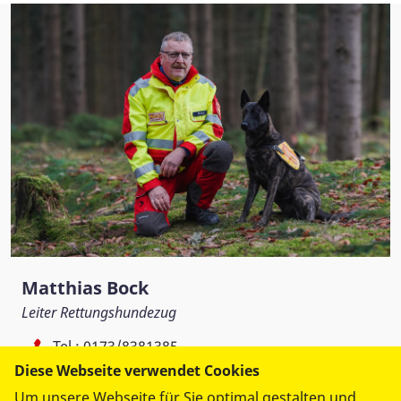
Matthias Bock
Leiter Rettungshundezug
Tel.:
0173/8381385
rh.chemnitz@asb-ov-chemnitz.de
Diese Webseite verwendet Cookies
Um unsere Webseite für Sie optimal gestalten und