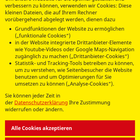
ASB Ortsverband Chemnitz und
verbessern zu können, verwenden wir Cookies: Diese
kleinen Dateien, die auf Ihrem Rechner
Umgebung e.V.
vorübergehend abgelegt werden, dienen dazu
Herderstr. 6
Grundfunktionen der Website zu ermöglichen
09120 Chemnitz
(„funktionale Cookies“)
in der Website integrierte Drittanbieter-Elemente
wie Youtube-Videos oder Google Maps-Navigation
zugänglich zu machen („Drittanbieter-Cookies“)
Statistik- und Tracking-Tools betreiben zu können,
um zu verstehen, wie Seitenbesucher die Website
UNSERE ANGEBOTE
benutzen und um Optimierungen für Sie
umsetzen zu können („Analyse-Cookies“).
ARBEITEN BEI UNS
Sie können jeder Zeit in
der
Datenschutzerklärung
Ihre Zustimmung
widerrufen oder ändern.
WIR ÜBER UNS
Alle Cookies akzeptieren