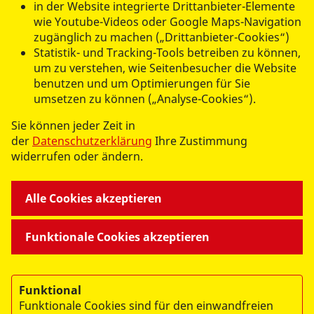
in der Website integrierte Drittanbieter-Elemente
wie Youtube-Videos oder Google Maps-Navigation
zugänglich zu machen („Drittanbieter-Cookies“)
Statistik- und Tracking-Tools betreiben zu können,
um zu verstehen, wie Seitenbesucher die Website
UNSERE ANGEBOTE
benutzen und um Optimierungen für Sie
umsetzen zu können („Analyse-Cookies“).
ARBEITEN BEI UNS
Sie können jeder Zeit in
der
Datenschutzerklärung
Ihre Zustimmung
widerrufen oder ändern.
WIR ÜBER UNS
Alle Cookies akzeptieren
Funktionale Cookies akzeptieren
© 2026 ASB Ortsverband Chemnitz und Umgebung e.V.
Impressum
Funktional
Funktionale Cookies sind für den einwandfreien
Datenschutz