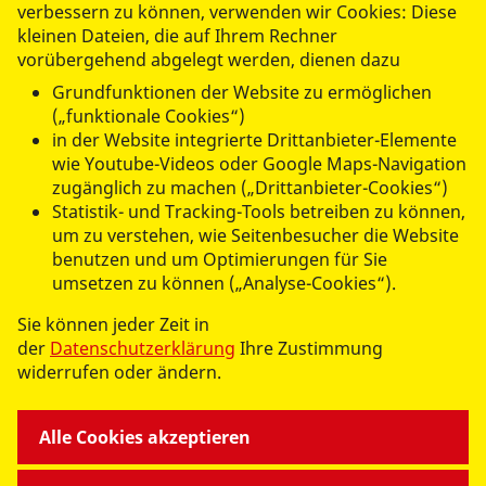
ASB Ortsverband Chemnitz und
verbessern zu können, verwenden wir Cookies: Diese
kleinen Dateien, die auf Ihrem Rechner
Umgebung e.V.
vorübergehend abgelegt werden, dienen dazu
Herderstraße 6
Grundfunktionen der Website zu ermöglichen
09120 Chemnitz
(„funktionale Cookies“)
in der Website integrierte Drittanbieter-Elemente
wie Youtube-Videos oder Google Maps-Navigation
zugänglich zu machen („Drittanbieter-Cookies“)
Statistik- und Tracking-Tools betreiben zu können,
um zu verstehen, wie Seitenbesucher die Website
UNSERE ANGEBOTE
benutzen und um Optimierungen für Sie
umsetzen zu können („Analyse-Cookies“).
ARBEITEN BEI UNS
Sie können jeder Zeit in
der
Datenschutzerklärung
Ihre Zustimmung
widerrufen oder ändern.
WIR ÜBER UNS
Alle Cookies akzeptieren