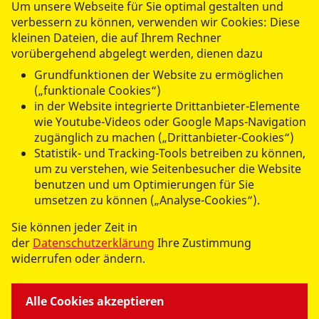
Um unsere Webseite für Sie optimal gestalten und
verbessern zu können, verwenden wir Cookies: Diese
Drittanbieter-Cookies akzeptieren
kleinen Dateien, die auf Ihrem Rechner
vorübergehend abgelegt werden, dienen dazu
Grundfunktionen der Website zu ermöglichen
Abschicken
(„funktionale Cookies“)
in der Website integrierte Drittanbieter-Elemente
wie Youtube-Videos oder Google Maps-Navigation
zugänglich zu machen („Drittanbieter-Cookies“)
Statistik- und Tracking-Tools betreiben zu können,
um zu verstehen, wie Seitenbesucher die Website
UNSERE ANGEBOTE
benutzen und um Optimierungen für Sie
umsetzen zu können („Analyse-Cookies“).
ARBEITEN BEI UNS
Sie können jeder Zeit in
der
Datenschutzerklärung
Ihre Zustimmung
widerrufen oder ändern.
WIR ÜBER UNS
Alle Cookies akzeptieren