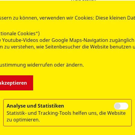
t
Ausbildung
Ehrenamt im Katastrophenschu
ssern zu können, verwenden wir Cookies: Diese kleinen Da
erte Menschen
Ehrenamt im Sanitätsdienst
Ehrenamt im Rettungshundez
tionale Cookies“)
Ehrenamt im Besuchshundedie
wie Youtube-Videos oder Google Maps-Navigation zugänglich
 um zu verstehen, wie Seitenbesucher die Website benutze
Zustimmung widerrufen oder ändern.
 akzeptieren
.V.
Analyse und Statistiken
Statistik- und Tracking-Tools helfen uns, die Website
zu optimieren.