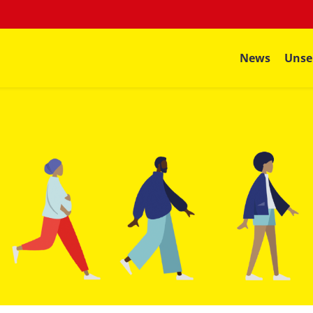
News
Unse