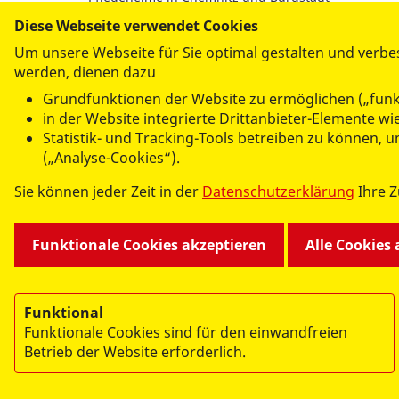
Ambulanter Pflegedienst in Chemnitz und Burgstäd
Diese Webseite verwendet Cookies
Betreutes Wohnen
Um unsere Webseite für Sie optimal gestalten und verbe
Pflege und Wohnen für körperlich schwerstbehind
werden, dienen dazu
Pflegestation für Menschen im Wachkoma
Grundfunktionen der Website zu ermöglichen („funk
Tagespflege in der Rembrandtstraße
in der Website integrierte Drittanbieter-Elemente 
Rettungswache Chemnitz
Statistik- und Tracking-Tools betreiben zu können,
Erste-Hilfe-Kurse
(„Analyse-Cookies“).
Kassenärztlicher Bereitschaftsdienst
Sie können jeder Zeit in der
Datenschutzerklärung
Ihre 
Funktionale Cookies akzeptieren
Alle Cookies
© 2026 ASB Ortsverband Chemnitz und Umgebung e
Impressum
Datenschutz
Funktional
Funktionale Cookies sind für den einwandfreien
Betrieb der Website erforderlich.